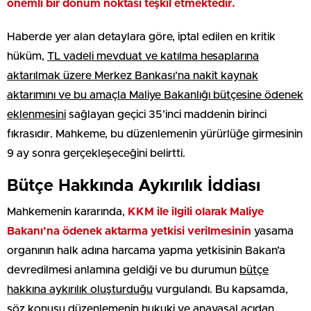
önemli bir dönüm noktası teşkil etmektedir.
Haberde yer alan detaylara göre, iptal edilen en kritik
hüküm,
TL vadeli mevduat ve katılma hesaplarına
aktarılmak üzere Merkez Bankası’na nakit kaynak
aktarımını ve bu amaçla Maliye Bakanlığı bütçesine ödenek
eklenmesini
sağlayan geçici 35’inci maddenin birinci
fıkrasıdır. Mahkeme, bu düzenlemenin yürürlüğe girmesinin
9 ay sonra gerçekleşeceğini belirtti.
Bütçe Hakkında Aykırılık İddiası
Mahkemenin kararında,
KKM ile ilgili olarak Maliye
Bakanı’na ödenek aktarma yetkisi verilmesinin
yasama
organının halk adına harcama yapma yetkisinin Bakan’a
devredilmesi anlamına geldiği ve bu durumun
bütçe
hakkına aykırılık oluşturduğu
vurgulandı. Bu kapsamda,
söz konusu düzenlemenin hukuki ve anayasal açıdan