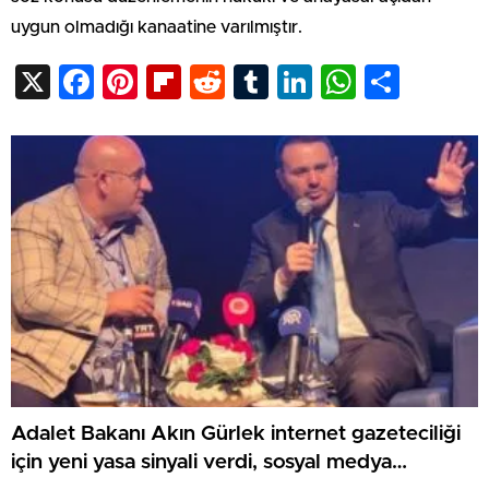
uygun olmadığı kanaatine varılmıştır.
X
Facebook
Pinterest
Flipboard
Reddit
Tumblr
LinkedIn
WhatsA
Shar
Adalet Bakanı Akın Gürlek internet gazeteciliği
için yeni yasa sinyali verdi, sosyal medya