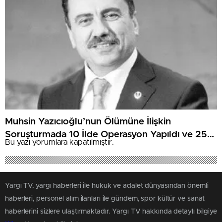
Muhsin Yazıcıoğlu’nun Ölümüne İlişkin
Soruşturmada 10 İlde Operasyon Yapıldı ve 25
Bu yazı yorumlara kapatılmıştır.
Şüpheli Yakalandı
Yargı TV, yargı haberleri ile hukuk ve adalet dünyasından önemli
haberleri, personel alım ilanları ile gündem, spor kültür ve sanat
haberlerini sizlere ulaştırmaktadır. Yargı TV hakkında detaylı bilgiye