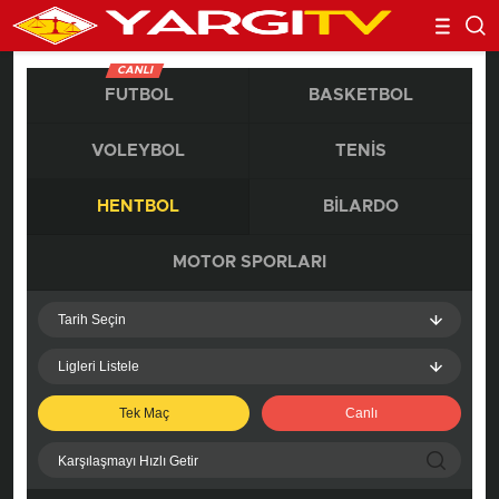
CANLI
FUTBOL
BASKETBOL
VOLEYBOL
TENIS
HENTBOL
BILARDO
MOTOR SPORLARI
Tarih Seçin
Ligleri Listele
Tek Maç
Canlı