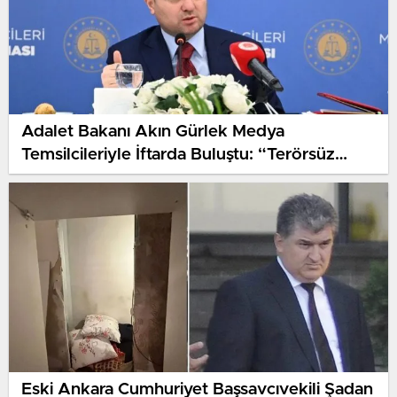
Adalet Bakanı Akın Gürlek Medya
Temsilcileriyle İftarda Buluştu: “Terörsüz
Türkiye’nin Şartı, Terör Örgütünün Silah
Bırakmasıdır”
Eski Ankara Cumhuriyet Başsavcıvekili Şadan