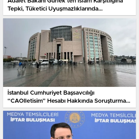
Adalet Bakanı Gürlek’ten İslam Karşıtlığına
Tepki, Tüketici Uyuşmazlıklarında
Arabuluculuk Başarısı ve Başakşehir’de Birlik
Vurgusu
İstanbul Cumhuriyet Başsavcılığı
“CAOIletisim” Hesabı Hakkında Soruşturma
Başlattı