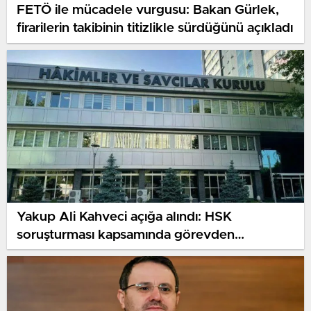
FETÖ ile mücadele vurgusu: Bakan Gürlek,
firarilerin takibinin titizlikle sürdüğünü açıkladı
Yakup Ali Kahveci açığa alındı: HSK
soruşturması kapsamında görevden
uzaklaştırıldı