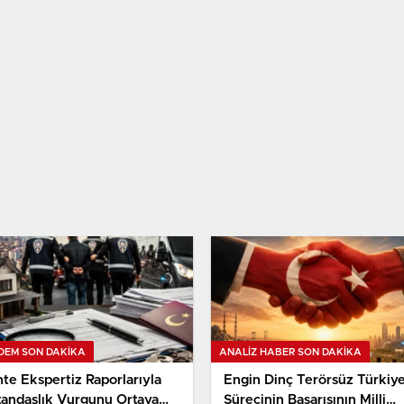
DEM SON DAKİKA
ANALIZ HABER SON DAKİKA
te Ekspertiz Raporlarıyla
Engin Dinç Terörsüz Türkiy
tandaşlık Vurgunu Ortaya
Sürecinin Başarısının Milli