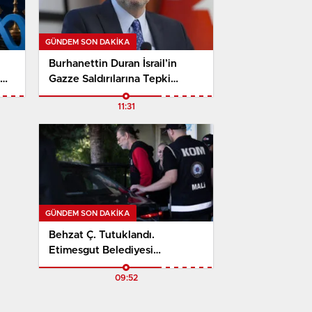
GÜNDEM SON DAKİKA
Burhanettin Duran İsrail’in
Gazze Saldırılarına Tepki
Gösterdi. Barış Çabalarının
11:31
Bilinçli Şekilde Sabote
Edildiğini Söyledi
GÜNDEM SON DAKİKA
Behzat Ç. Tutuklandı.
Etimesgut Belediyesi
Soruşturmasında Erdal
09:52
Beşikçioğlu Dahil 40 Kişi
Tutuklandı