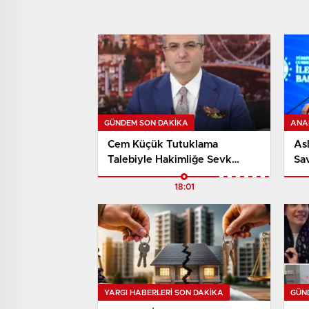
GÜNDEM SON DAKİKA
ANA
Cem Küçük Tutuklama
As
Talebiyle Hakimliğe Sevk
Sav
Edildi.
Ver
18:01
Si
Çağ
YARGI HABERLERI SON DAKİKA
GÜN