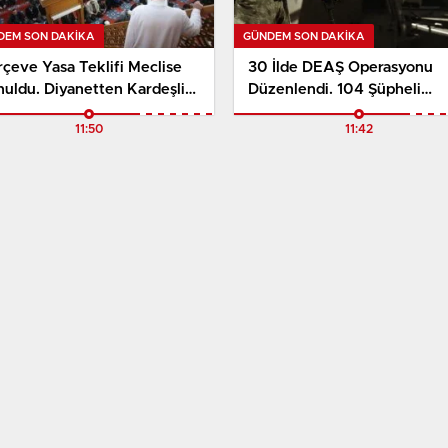
DEM SON DAKİKA
GÜNDEM SON DAKİKA
çeve Yasa Teklifi Meclise
30 İlde DEAŞ Operasyonu
nuldu. Diyanetten Kardeşlik
Düzenlendi. 104 Şüpheli
tbesi Geldi
Gözaltına Alındı
11:50
11:42