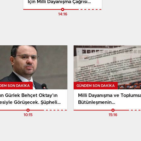
İçin Milli Dayanışma Çağrısı
Yaptı
14:16
DEM SON DAKİKA
GÜNDEM SON DAKİKA
ın Gürlek Behçet Oktay’ın
Milli Dayanışma ve Toplumsa
esiyle Görüşecek. Şüpheli
Bütünleşmenin
üm Dosyasında Yeni Süreç
Güçlendirilmesine Dair Kan
10:15
15:16
kleniyor
Teklifi TBMM’ye Sunuldu.