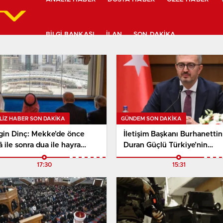
BILGI BANKASI
İLAN
SON DAKIKA
LIZ HABER SON DAKİKA
GÜNDEM SON DAKİKA
gin Dinç: Mekke’de önce
İletişim Başkanı Burhanettin
â ile sonra dua ile hayra
Duran Güçlü Türkiye’nin
alar atıldı
hamlesini duyurdu. Türkiye,
17:30
15:31
Suudi Arabistan ve Pakistan
Mekke Anlaşması İmzaladı.