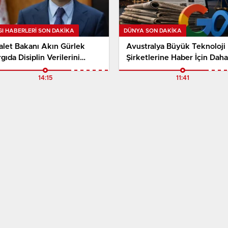
I HABERLERI SON DAKİKA
DÜNYA SON DAKİKA
alet Bakanı Akın Gürlek
Avustralya Büyük Teknoloji
gıda Disiplin Verilerini
Şirketlerine Haber İçin Daha
kladı. 84 Hâkim ve Savcı
Fazla Ödeme Zorunluluğu
14:15
11:41
lekten Çıkarıldı
Getiriyor