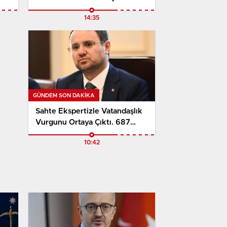
u
Hedefinde Tarihî Adım
14:35
Atıldığını Açıkladı
GÜNDEM SON DAKİKA
Sahte Ekspertizle Vatandaşlık
Vurgunu Ortaya Çıktı. 687
Kişiye Usulsüz Türk
10:42
Vatandaşlığı Sağlandığı İddia
Edildi