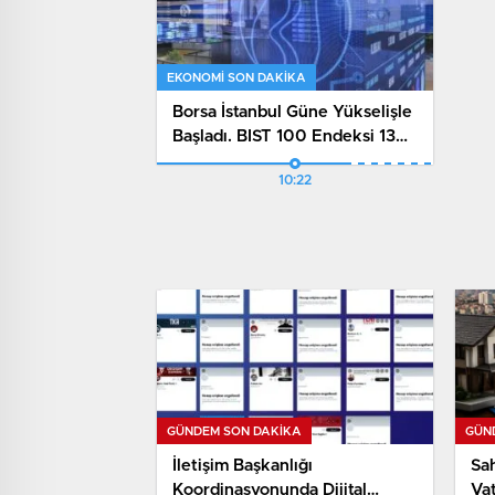
EKONOMI SON DAKİKA
Borsa İstanbul Güne Yükselişle
Başladı. BIST 100 Endeksi 13
Bin 707 Puana Çıktı
10:22
GÜNDEM SON DAKİKA
GÜN
İletişim Başkanlığı
Sah
Koordinasyonunda Dijital
Va