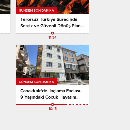
GÜNDEM SON DAKİKA
Terörsüz Türkiye Sürecinde
Sessiz ve Güvenli Dönüş Planı
Netleşiyor
11:34
GÜNDEM SON DAKİKA
Çanakkale’de İlaçlama Faciası.
9 Yaşındaki Çocuk Hayatını
Kaybetti, Anne Yoğun
10:15
Bakımda