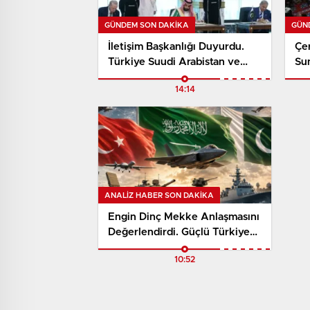
GÜNDEM SON DAKİKA
GÜN
İletişim Başkanlığı Duyurdu.
Çer
Türkiye Suudi Arabistan ve
Su
Pakistan Arasında Mekke
Hu
14:14
Anlaşması İmzalandı
ANALIZ HABER SON DAKİKA
Engin Dinç Mekke Anlaşmasını
Değerlendirdi. Güçlü Türkiye
İçin Yeni Bir Döneme İşaret
10:52
Etti