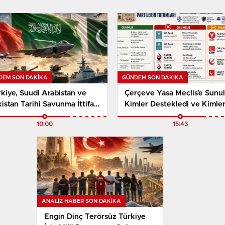
DEM SON DAKİKA
GÜNDEM SON DAKİKA
kiye, Suudi Arabistan ve
Çerçeve Yasa Meclis’e Sunul
istan Tarihi Savunma İttifakı
Kimler Destekledi ve Kimle
n Bugün İmza Atıyor
Karşı Çıktı?
10:00
15:43
ANALIZ HABER SON DAKİKA
Engin Dinç Terörsüz Türkiye