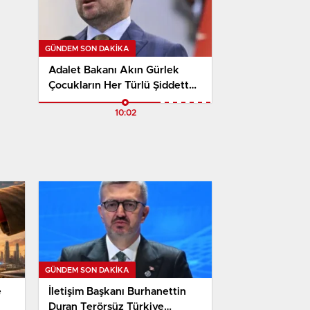
GÜNDEM SON DAKİKA
Adalet Bakanı Akın Gürlek
Çocukların Her Türlü Şiddetten
Korunması İçin Çalışmaların
10:02
Kararlılıkla Süreceğini Açıkladı
GÜNDEM SON DAKİKA
e
İletişim Başkanı Burhanettin
Duran Terörsüz Türkiye