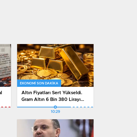
EKONOMI SON DAKİKA
l
Altın Fiyatları Sert Yükseldi.
Gram Altın 6 Bin 380 Lirayı
un
Aştı Çeyrek Altın 10 Bin 484
10:29
Liraya Çıktı