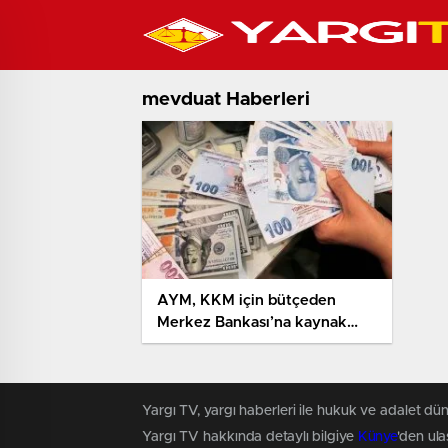
mevduat Haberleri
AYM, KKM için bütçeden
Merkez Bankası’na kaynak
aktaran düzenlemeyi iptal etti
Yargı TV, yargı haberleri ile hukuk ve adalet dün
Yargı TV hakkında detaylı bilgiye
Künye
'den ulaş