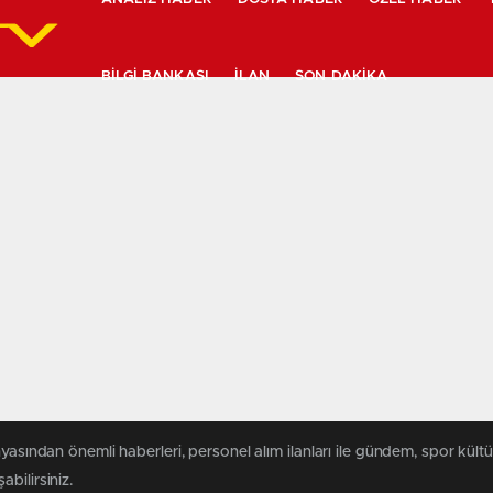
BILGI BANKASI
İLAN
SON DAKIKA
yasından önemli haberleri, personel alım ilanları ile gündem, spor kültür
abilirsiniz.