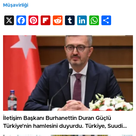
Müşavirliği
X
Facebook
Pinterest
Flipboard
Reddit
Tumblr
LinkedIn
WhatsA
Shar
İletişim Başkanı Burhanettin Duran Güçlü
Türkiye’nin hamlesini duyurdu. Türkiye, Suudi
Arabistan ve Pakistan Mekke Anlaşması