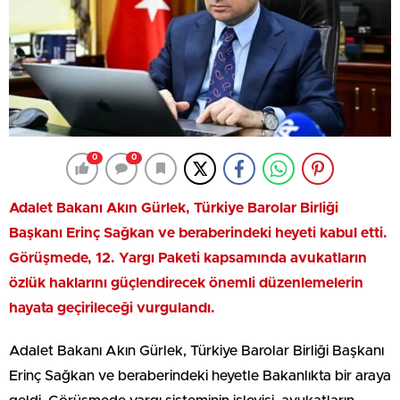
0
0
Adalet Bakanı
Akın Gürlek
, Türkiye Barolar Birliği
Başkanı
Erinç Sağkan
ve beraberindeki heyeti kabul etti.
Görüşmede, 12. Yargı Paketi kapsamında avukatların
özlük haklarını güçlendirecek önemli düzenlemelerin
hayata geçirileceği vurgulandı.
Adalet Bakanı Akın Gürlek,
Türkiye Barolar Birliği
Başkanı
Erinç Sağkan ve beraberindeki heyetle Bakanlıkta bir araya