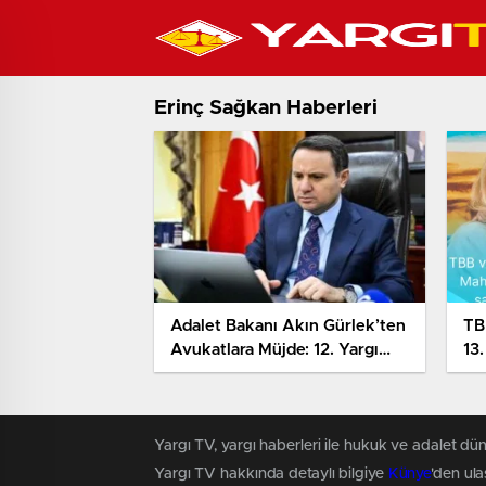
Erinç Sağkan Haberleri
Adalet Bakanı Akın Gürlek’ten
TB
Avukatlara Müjde: 12. Yargı
13
Paketiyle Yeni Düzenlemeler
se
Geliyor
say
so
Yargı TV, yargı haberleri ile hukuk ve adalet dün
Yargı TV hakkında detaylı bilgiye
Künye
'den ulaş