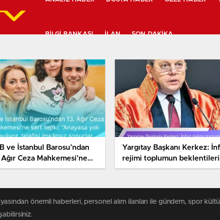
BILGI BANKASI
İLAN
SON DAKIKA
B ve İstanbul Barosu’ndan
Yargıtay Başkanı Kerkez: İn
. Ağır Ceza Mahkemesi’ne
rejimi toplumun beklentiler
rt tepki: “Anayasa yok
göre yeniden düzenlenmeli
ılıyor, telafisi imkânsız
nuçlar doğacak”
yasından önemli haberleri, personel alım ilanları ile gündem, spor kültür
abilirsiniz.