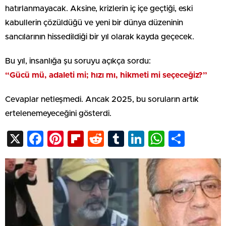
hatırlanmayacak. Aksine, krizlerin iç içe geçtiği, eski
kabullerin çözüldüğü ve yeni bir dünya düzeninin
sancılarının hissedildiği bir yıl olarak kayda geçecek.
Bu yıl, insanlığa şu soruyu açıkça sordu:
“Gücü mü, adaleti mi; hızı mı, hikmeti mi seçeceğiz?”
Cevaplar netleşmedi. Ancak 2025, bu soruların artık
ertelenemeyeceğini gösterdi.
X
Facebook
Pinterest
Flipboard
Reddit
Tumblr
LinkedIn
WhatsA
Shar