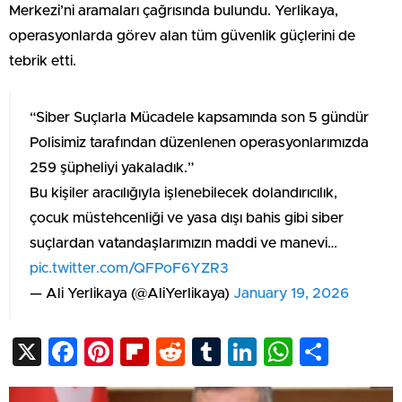
Merkezi’ni aramaları çağrısında bulundu. Yerlikaya,
operasyonlarda görev alan tüm güvenlik güçlerini de
tebrik etti.
“Siber Suçlarla Mücadele kapsamında son 5 gündür
Polisimiz tarafından düzenlenen operasyonlarımızda
259 şüpheliyi yakaladık.”
Bu kişiler aracılığıyla işlenebilecek dolandırıcılık,
çocuk müstehcenliği ve yasa dışı bahis gibi siber
suçlardan vatandaşlarımızın maddi ve manevi…
pic.twitter.com/QFPoF6YZR3
— Ali Yerlikaya (@AliYerlikaya)
January 19, 2026
X
Facebook
Pinterest
Flipboard
Reddit
Tumblr
LinkedIn
WhatsA
Shar