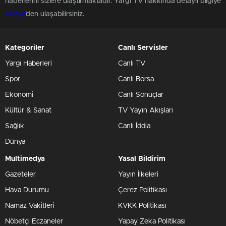
haberlerini sizlere ulaştırmaktadır. Yargı TV hakkında detaylı bilgiye
Künye
'den ulaşabilirsiniz.
Kategoriler
Canlı Servisler
Yargı Haberleri
Canlı TV
Spor
Canlı Borsa
Ekonomi
Canlı Sonuçlar
Kültür & Sanat
TV Yayın Akışları
Sağlık
Canlı İddia
Dünya
Multimedya
Yasal Bildirim
Gazeteler
Yayın İlkeleri
Hava Durumu
Çerez Politikası
Namaz Vakitleri
KVKK Politikası
Nöbetçi Eczaneler
Yapay Zeka Politikası