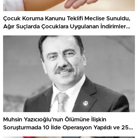
Çocuk Koruma Kanunu Teklifi Meclise Sunuldu,
Ağır Suçlarda Çocuklara Uygulanan İndirimler
Yeniden Düzenlenecek
Muhsin Yazıcıoğlu’nun Ölümüne İlişkin
Soruşturmada 10 İlde Operasyon Yapıldı ve 25
Şüpheli Yakalandı