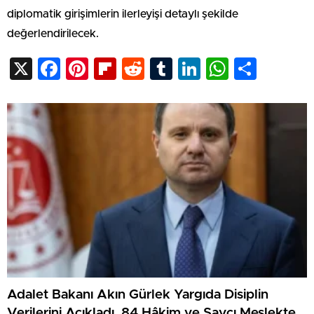
diplomatik girişimlerin ilerleyişi detaylı şekilde
değerlendirilecek.
X
Facebook
Pinterest
Flipboard
Reddit
Tumblr
LinkedIn
WhatsA
Shar
Adalet Bakanı Akın Gürlek Yargıda Disiplin
Verilerini Açıkladı. 84 Hâkim ve Savcı Meslekten