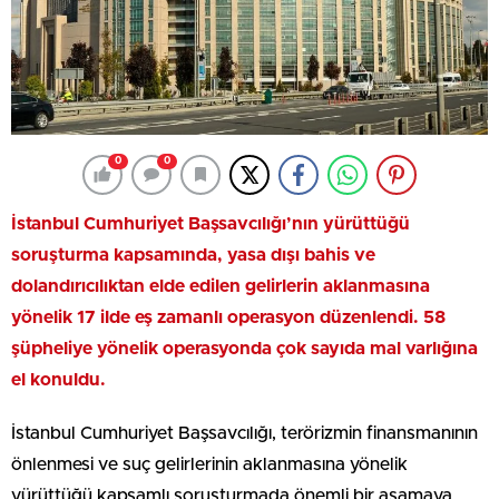
0
0
İstanbul Cumhuriyet Başsavcılığı’nın yürüttüğü
soruşturma kapsamında, yasa dışı bahis ve
dolandırıcılıktan elde edilen gelirlerin aklanmasına
yönelik 17 ilde eş zamanlı operasyon düzenlendi. 58
şüpheliye yönelik operasyonda çok sayıda mal varlığına
el konuldu.
İstanbul Cumhuriyet Başsavcılığı, terörizmin finansmanının
önlenmesi ve suç gelirlerinin aklanmasına yönelik
yürüttüğü kapsamlı soruşturmada önemli bir aşamaya