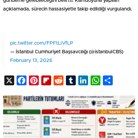
gündeme gelebileceğini belirtti. Kamuoyuna yapılan
açıklamada, sürecin hassasiyetle takip edildiği vurgulandı.
pic.twitter.com/FPFtLlVfLP
— İstanbul Cumhuriyet Başsavcılığı (@istanbulCBS)
February 13, 2026
X
Facebook
Pinterest
Flipboard
Reddit
Tumblr
LinkedIn
WhatsA
Shar