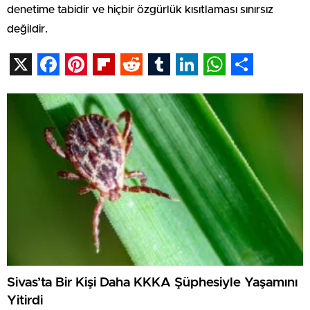
denetime tabidir ve hiçbir özgürlük kısıtlaması sınırsız
değildir.
X
Facebook
Pinterest
Flipboard
Reddit
Tumblr
LinkedIn
WhatsAp
Share
Sivas’ta Bir Kişi Daha KKKA Şüphesiyle Yaşamını
Yitirdi