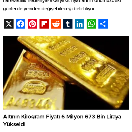
hareketlilik nedeniyle akaryakıt fiyatlarının önümüzdeki
günlerde yeniden değişebileceği belirtiliyor.
X
Facebook
Pinterest
Flipboard
Reddit
Tumblr
LinkedIn
WhatsAp
Share
Altının Kilogram Fiyatı 6 Milyon 673 Bin Liraya
Yükseldi