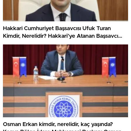
Hakkari Cumhuriyet Başsavcısı Ufuk Turan
Kimdir, Nerelidir? Hakkari’ye Atanan Başsavcı
Ufuk Turan’ın Kariyeri
Osman Erkan kimdir, nerelidir, kaç yaşında?