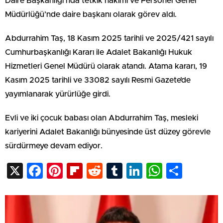
Daire Başkanlığı’nda tetkik hâkimi ve Personel Genel
Müdürlüğü’nde daire başkanı olarak görev aldı.
Abdurrahim Taş, 18 Kasım 2025 tarihli ve 2025/421 sayılı
Cumhurbaşkanlığı Kararı ile Adalet Bakanlığı Hukuk
Hizmetleri Genel Müdürü olarak atandı. Atama kararı, 19
Kasım 2025 tarihli ve 33082 sayılı Resmi Gazete’de
yayımlanarak yürürlüğe girdi.
Evli ve iki çocuk babası olan Abdurrahim Taş, mesleki
kariyerini Adalet Bakanlığı bünyesinde üst düzey görevle
sürdürmeye devam ediyor.
X
Facebook
Pinterest
Flipboard
Reddit
Tumblr
LinkedIn
WhatsA
Shar