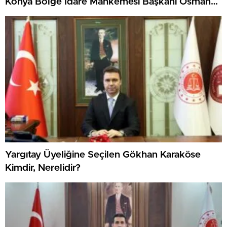
Konya Bölge İdare Mahkemesi Başkanı Osman
Erkan’ın kariyeri
Yargıtay Üyeliğine Seçilen Gökhan Karaköse
Kimdir, Nerelidir?