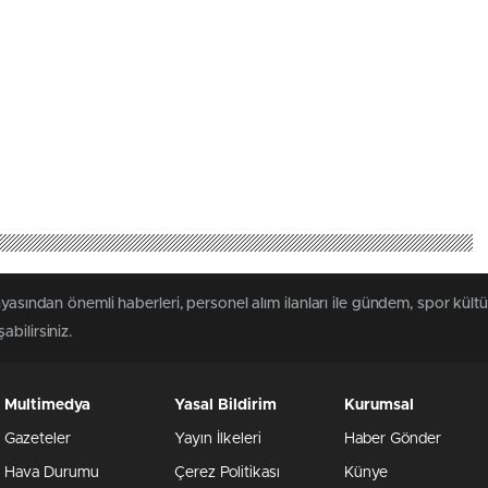
yasından önemli haberleri, personel alım ilanları ile gündem, spor kültür
abilirsiniz.
Multimedya
Yasal Bildirim
Kurumsal
Gazeteler
Yayın İlkeleri
Haber Gönder
Hava Durumu
Çerez Politikası
Künye