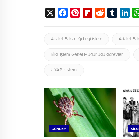
X
Facebook
Pinterest
Flipboard
Reddit
Tumb
Li
Adalet Bakanlığı bilgi işlem
Adalet Bak
Bilgi İşlem Genel Müdürlüğü görevleri
UYAP sistemi
GÜNDEM
BILG