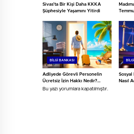
Sivas’ta Bir Kişi Daha KKKA
Madıma
Şüphesiyle Yaşamını Yitirdi
Temmuz
Yaşanan
Kaybed
BILGI BANKASI
BILG
Adliyede Görevli Personelin
Sosyal
Ücretsiz İzin Hakkı Nedir?
Nasıl A
Şartları ve Süreleri
Rehber
Bu yazı yorumlara kapatılmıştır.