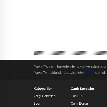
Yargı TV, yargı haberleri ile hukuk ve adalet dün
Yargı TV hakkında detaylı bilgiye
Künye
'den ulaş
Kategoriler
Canlı Servisler
Yargı Haberleri
Canlı TV
Spor
Canlı Borsa