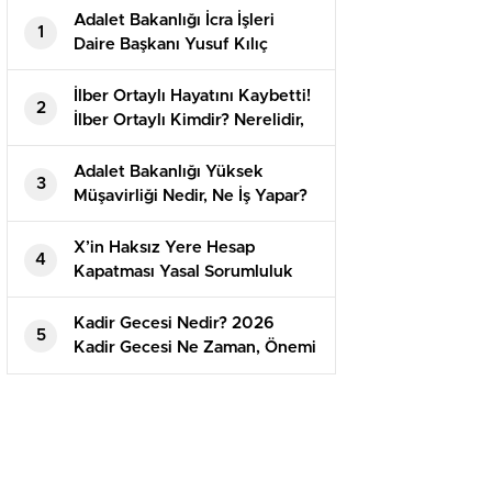
Adalet Bakanlığı İcra İşleri
1
Daire Başkanı Yusuf Kılıç
Kimdir?
İlber Ortaylı Hayatını Kaybetti!
2
İlber Ortaylı Kimdir? Nerelidir,
Ne İş Yapar? İlber Ortaylı’nın
Hayatı ve Bilimsel Mirası
Adalet Bakanlığı Yüksek
3
Müşavirliği Nedir, Ne İş Yapar?
Adalet Bakanlığı Yüksek
Müşaviri Kimdir?
X’in Haksız Yere Hesap
4
Kapatması Yasal Sorumluluk
Doğurur mu?
Kadir Gecesi Nedir? 2026
5
Kadir Gecesi Ne Zaman, Önemi
ve Yapılması Gereken İbadetler