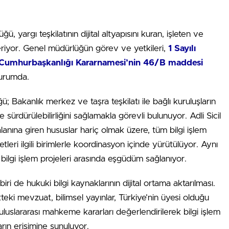
, yargı teşkilatının dijital altyapısını kuran, işleten ve
steriyor. Genel müdürlüğün görev ve yetkileri,
1 Sayılı
 Cumhurbaşkanlığı Kararnamesi’nin 46/B maddesi
durumda.
 Bakanlık merkez ve taşra teşkilatı ile bağlı kuruluşların
e sürdürülebilirliğini sağlamakla görevli bulunuyor. Adli Sicil
anına giren hususlar hariç olmak üzere, tüm bilgi işlem
leri ilgili birimlerle koordinasyon içinde yürütülüyor. Aynı
bilgi işlem projeleri arasında eşgüdüm sağlanıyor.
 de hukuki bilgi kaynaklarının dijital ortama aktarılması.
teki mevzuat, bilimsel yayınlar, Türkiye’nin üyesi olduğu
 uluslararası mahkeme kararları değerlendirilerek bilgi işlem
arın erişimine sunuluyor.