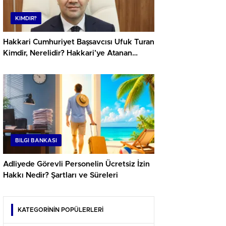
KIMDIR?
Hakkari Cumhuriyet Başsavcısı Ufuk Turan
Kimdir, Nerelidir? Hakkari’ye Atanan
Başsavcı Ufuk Turan’ın Kariyeri
BILGI BANKASI
Adliyede Görevli Personelin Ücretsiz İzin
Hakkı Nedir? Şartları ve Süreleri
KATEGORİNİN POPÜLERLERİ