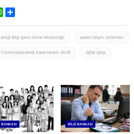
lr
nkedIn
WhatsApp
Share
anlığı Bilgi İşlem Genel Müdürlüğü
adalet bilişim sistemleri
Cumhurbaşkanlığı Kararnamesi 46/B
dijital yargı
I BANKASI
BILGI BANKASI