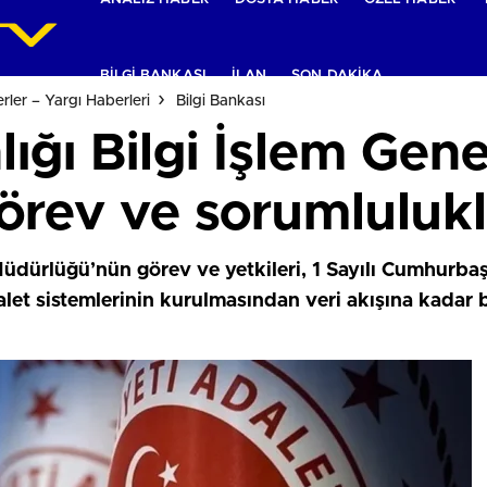
BILGI BANKASI
İLAN
SON DAKIKA
ler – Yargı Haberleri
Bilgi Bankası
ığı Bilgi İşlem Gen
görev ve sorumlulukl
 Müdürlüğü’nün görev ve yetkileri, 1 Sayılı Cumhurba
alet sistemlerinin kurulmasından veri akışına kadar 