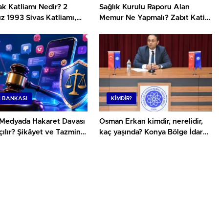
k Katliamı Nedir? 2
Sağlık Kurulu Raporu Alan
 1993 Sivas Katliamı,
Memur Ne Yapmalı? Zabıt Katibi
lar, Hayatını
İçin Kapsamlı Rehber
enler ve Dava Süreci
I BANKASI
KIMDIR?
 Medyada Hakaret Davası
Osman Erkan kimdir, nerelidir,
çılır? Şikâyet ve Tazminat
kaç yaşında? Konya Bölge İdare
i
Mahkemesi Başkanı Osman
Erkan’ın kariyeri