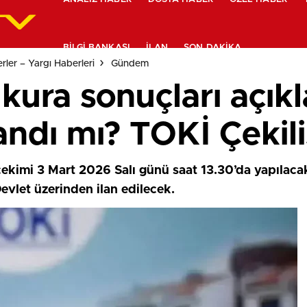
BILGI BANKASI
İLAN
SON DAKIKA
ler – Yargı Haberleri
Gündem
ura sonuçları açıkl
andı mı? TOKİ Çekiliş
ekimi 3 Mart 2026 Salı günü saat 13.30’da yapılacak.
Devlet üzerinden ilan edilecek.