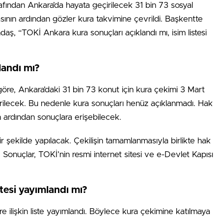
fından Ankara’da hayata geçirilecek 31 bin 73 sosyal
ının ardından gözler kura takvimine çevrildi. Başkentte
aş, “TOKİ Ankara kura sonuçları açıklandı mı, isim listesi
landı mı?
öre, Ankara’daki 31 bin 73 konut için kura çekimi 3 Mart
rilecek. Bu nedenle kura sonuçları henüz açıklanmadı. Hak
n ardından sonuçlara erişebilecek.
ir şekilde yapılacak. Çekilişin tamamlanmasıyla birlikte hak
. Sonuçlar, TOKİ’nin resmi internet sitesi ve e-Devlet Kapısı
stesi yayımlandı mı?
 ilişkin liste yayımlandı. Böylece kura çekimine katılmaya