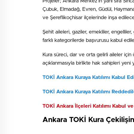
Projeler; Ankara Merkez’in yanı sıra Sinc
Çubuk, Elmadağ, Evren, Güdül, Haymana, 
ve Şereflikoçhisar ilçelerinde inşa edilec
Şehit aileleri, gaziler, emekliler, engelli
farklı kategorilerde başvurusu kabul edil
Kura süreci, dar ve orta gelirli aileler içi
açıklanmasıyla birlikte hak sahipleri yen
TOKİ Ankara Kuraya Katılımı Kabul Edile
TOKİ Ankara Kuraya Katılımı Reddedilen
TOKİ Ankara İlçeleri Katılımı Kabul ve 
Ankara TOKİ Kura Çekilişini