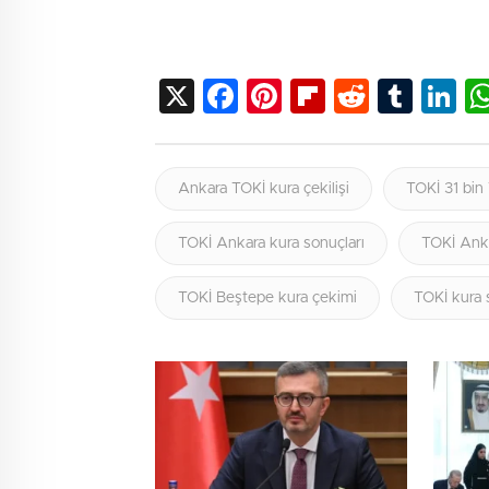
X
Facebook
Pinterest
Flipboard
Reddit
Tumb
Li
Ankara TOKİ kura çekilişi
TOKİ 31 bin
TOKİ Ankara kura sonuçları
TOKİ Anka
TOKİ Beştepe kura çekimi
TOKİ kura s