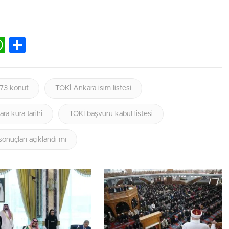
lr
nkedIn
WhatsApp
Share
 73 konut
TOKİ Ankara isim listesi
ra kura tarihi
TOKİ başvuru kabul listesi
onuçları açıklandı mı