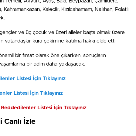
an Temelli, Akyurt, Ayaş, Bala, Beypazarı, Çamlıdere,
Kahramankazan, Kalecik, Kızılcahamam, Nallıhan, Polatlı
ek.
ler, gençler ve üç çocuk ve üzeri aileler başta olmak üzere
en vatandaşlar kura çekimine katılma hakkı elde etti.
n önemli bir fırsat olarak öne çıkarken, sonuçların
i yaşamlarına bir adım daha yaklaşacak.
nler Listesi İçin Tıklayınız
ler Listesi İçin Tıklayınız
Reddedilenler Listesi İçin Tıklayınız
 Canlı İzle