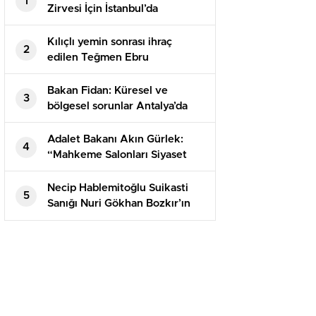
1
Zirvesi İçin İstanbul’da
Buluşuyor
Kılıçlı yemin sonrası ihraç
2
edilen Teğmen Ebru
Eroğlu’nun iade talebi
reddedildi
Bakan Fidan: Küresel ve
3
bölgesel sorunlar Antalya’da
ortak akılla ele alınacak
Adalet Bakanı Akın Gürlek:
4
“Mahkeme Salonları Siyaset
Arenası Değildir”
Necip Hablemitoğlu Suikasti
5
Sanığı Nuri Gökhan Bozkır’ın
Tahliyesine Karar Verildi