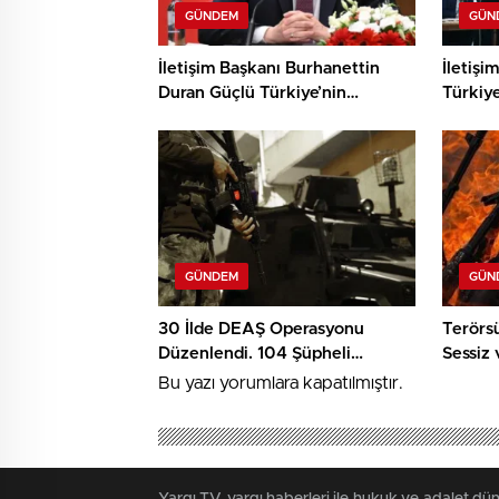
GÜNDEM
GÜN
İletişim Başkanı Burhanettin
İletişi
Duran Güçlü Türkiye’nin
Türkiy
hamlesini duyurdu. Türkiye,
Pakist
Suudi Arabistan ve Pakistan
Anlaşm
Mekke Anlaşması İmzaladı.
GÜNDEM
GÜN
30 İlde DEAŞ Operasyonu
Terörs
Düzenlendi. 104 Şüpheli
Sessiz 
Gözaltına Alındı
Netleşi
Bu yazı yorumlara kapatılmıştır.