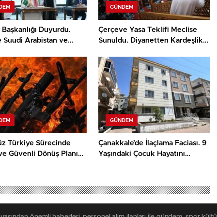
DEM
GÜNDEM
m Başkanlığı Duyurdu.
Çerçeve Yasa Teklifi Meclise
e Suudi Arabistan ve
Sunuldu. Diyanetten Kardeşlik
an Arasında Mekke
Hutbesi Geldi
ası İmzalandı
DEM
GÜNDEM
üz Türkiye Sürecinde
Çanakkale’de İlaçlama Faciası. 9
ve Güvenli Dönüş Planı
Yaşındaki Çocuk Hayatını
yor
Kaybetti, Anne Yoğun Bakımda