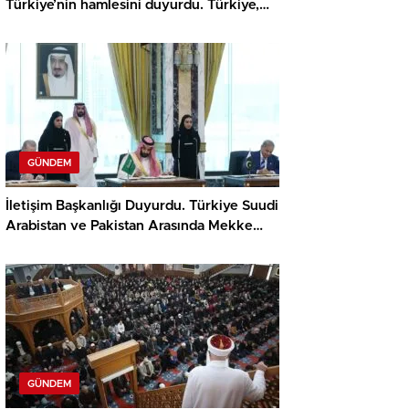
Türkiye’nin hamlesini duyurdu. Türkiye,
Suudi Arabistan ve Pakistan Mekke
Anlaşması İmzaladı.
GÜNDEM
İletişim Başkanlığı Duyurdu. Türkiye Suudi
Arabistan ve Pakistan Arasında Mekke
Anlaşması İmzalandı
GÜNDEM