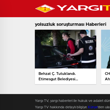
yolsuzluk soruşturması Haberleri
Behzat Ç. Tutuklandı.
CH
Etimesgut Belediyesi
Ah
Soruşturmasında Erdal
So
Beşikçioğlu Dahil 40 Kişi
Alı
Tutuklandı
Yargı TV, yargı haberleri ile hukuk ve adalet dün
Yargı TV hakkında detaylı bilgiye
Künye
'den ulaş