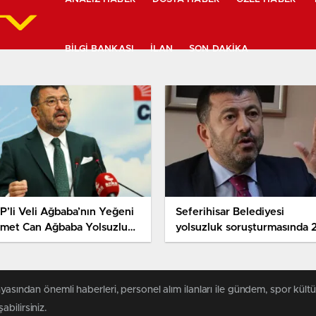
BILGI BANKASI
İLAN
SON DAKIKA
P’li Veli Ağbaba’nın Yeğeni
Seferihisar Belediyesi
met Can Ağbaba Yolsuzluk
yolsuzluk soruşturmasında 2
ruşturmasında Gözaltına
dalga: Veli Ağbaba’nın
ndı
danışmanı Özlem Akyılmaz
gözaltına alındı
yasından önemli haberleri, personel alım ilanları ile gündem, spor kültür
abilirsiniz.