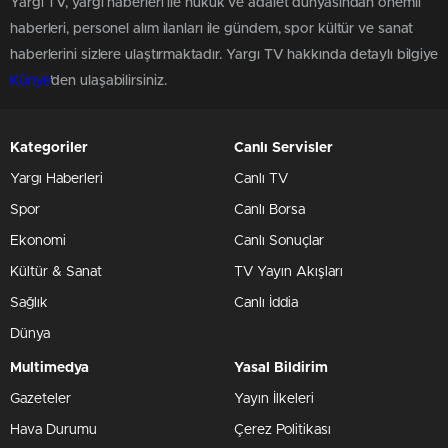
Yargı TV, yargı haberleri ile hukuk ve adalet dünyasından önemli
haberleri, personel alım ilanları ile gündem, spor kültür ve sanat
haberlerini sizlere ulaştırmaktadır. Yargı TV hakkında detaylı bilgiye
Künye
'den ulaşabilirsiniz.
Kategoriler
Canlı Servisler
Yargı Haberleri
Canlı TV
Spor
Canlı Borsa
Ekonomi
Canlı Sonuçlar
Kültür & Sanat
TV Yayın Akışları
Sağlık
Canlı İddia
Dünya
Multimedya
Yasal Bildirim
Gazeteler
Yayın İlkeleri
Hava Durumu
Çerez Politikası