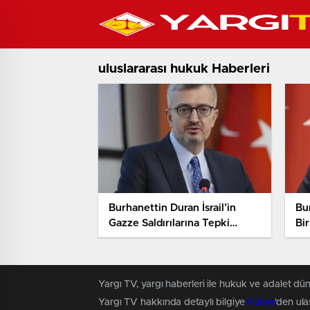
uluslararası hukuk Haberleri
Burhanettin Duran İsrail’in
Bu
Gazze Saldırılarına Tepki
Bir
Gösterdi. Barış Çabalarının
Tü
Bilinçli Şekilde Sabote
De
Edildiğini Söyledi
Ol
Yargı TV, yargı haberleri ile hukuk ve adalet dün
Yargı TV hakkında detaylı bilgiye
Künye
'den ulaş