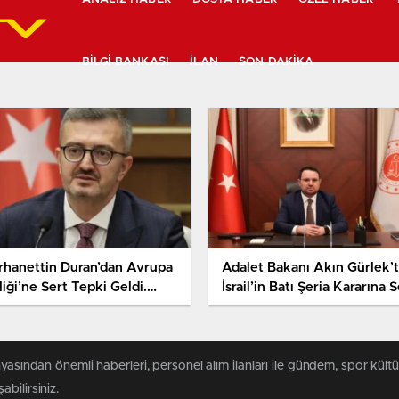
BILGI BANKASI
İLAN
SON DAKIKA
rhanettin Duran’dan Avrupa
Adalet Bakanı Akın Gürlek’
liği’ne Sert Tepki Geldi.
İsrail’in Batı Şeria Kararına S
rkiye’ye Yönelik
Tepki
ğerlendirmelerin Objektif
madığını Söyledi
yasından önemli haberleri, personel alım ilanları ile gündem, spor kültür
abilirsiniz.