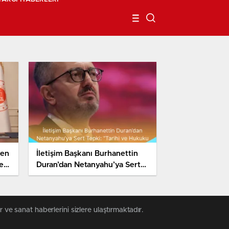
ten
İletişim Başkanı Burhanettin
ert
Duran’dan Netanyahu’ya Sert
Tepki: “Tarihi ve Hukuku
İstismar Ediyor”
 ve sanat haberlerini sizlere ulaştırmaktadır.