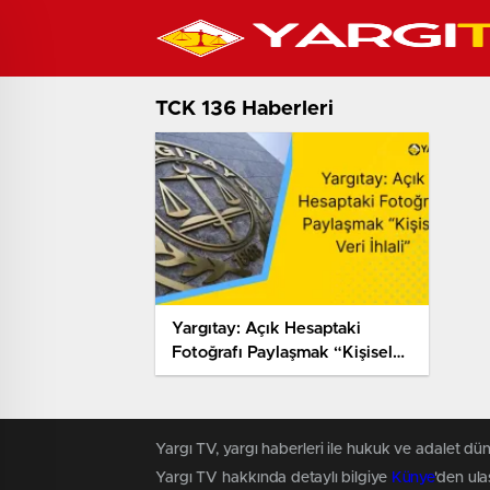
TCK 136 Haberleri
Yargıtay: Açık Hesaptaki
Fotoğrafı Paylaşmak “Kişisel
Veri İhlali”
Yargı TV, yargı haberleri ile hukuk ve adalet dün
Yargı TV hakkında detaylı bilgiye
Künye
'den ulaş