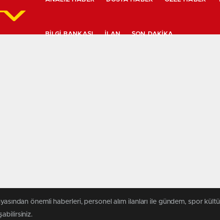
BILGI BANKASI
İLAN
SON DAKIKA
yasından önemli haberleri, personel alım ilanları ile gündem, spor kültür
abilirsiniz.