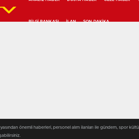
BILGI BANKASI
İLAN
SON DAKIKA
yasından önemli haberleri, personel alım ilanları ile gündem, spor kültür
abilirsiniz.