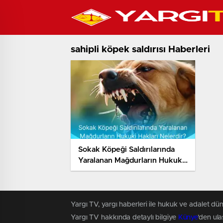
sahipli köpek saldırısı Haberleri
Sokak Köpeği Saldırılarında
Yaralanan Mağdurların Hukuki
Hakları Nelerdir? Tazminat
Alınabilir mi?
Yargı TV, yargı haberleri ile hukuk ve adalet dün
Yargı TV hakkında detaylı bilgiye
Künye
'den ulaş