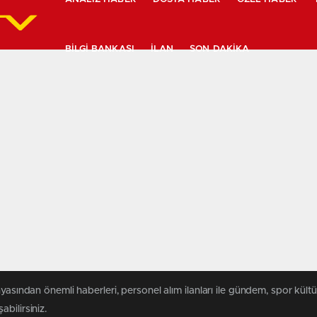
BILGI BANKASI
İLAN
SON DAKIKA
yasından önemli haberleri, personel alım ilanları ile gündem, spor kültür
abilirsiniz.