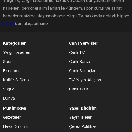
Yargı TV, yargı haberleri ile hukuk ve adalet dünyasından önemli
haberleri, personel alım ilanları ile gündem, spor kültür ve sanat
haberlerini sizlere ulaştırmaktadır. Yargı TV hakkında detaylı bilgiye
Künye
'den ulaşabilirsiniz.
Kategoriler
Canlı Servisler
Yargı Haberleri
Canlı TV
Spor
Canlı Borsa
Ekonomi
Canlı Sonuçlar
Kültür & Sanat
TV Yayın Akışları
Sağlık
Canlı İddia
Dünya
Multimedya
Yasal Bildirim
Gazeteler
Yayın İlkeleri
Hava Durumu
Çerez Politikası