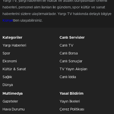
Yargı TV, yargı haberleri ile hukuk ve adalet dünyasından önemli
haberleri, personel alım ilanları ile gündem, spor kültür ve sanat
haberlerini sizlere ulaştırmaktadır. Yargı TV hakkında detaylı bilgiye
Künye
'den ulaşabilirsiniz.
Kategoriler
Canlı Servisler
Yargı Haberleri
Canlı TV
Spor
Canlı Borsa
Ekonomi
Canlı Sonuçlar
Kültür & Sanat
TV Yayın Akışları
Sağlık
Canlı İddia
Dünya
Multimedya
Yasal Bildirim
Gazeteler
Yayın İlkeleri
Hava Durumu
Çerez Politikası