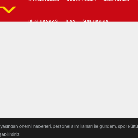
BILGI BANKASI
İLAN
SON DAKIKA
yasından önemli haberleri, personel alım ilanları ile gündem, spor kültür
abilirsiniz.