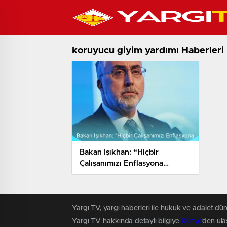
koruyucu giyim yardımı Haberleri
Bakan Işıkhan: “Hiçbir
Çalışanımızı Enflasyona
Ezdirmeyeceğiz”
Yargı TV, yargı haberleri ile hukuk ve adalet dün
Yargı TV hakkında detaylı bilgiye
Künye
'den ulaş