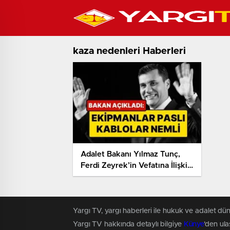
kaza nedenleri Haberleri
Adalet Bakanı Yılmaz Tunç,
Ferdi Zeyrek’in Vefatına İlişkin
Bilirkişi Raporunu Açıkladı
Yargı TV, yargı haberleri ile hukuk ve adalet dün
Yargı TV hakkında detaylı bilgiye
Künye
'den ulaş