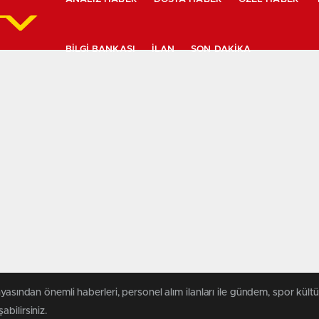
BILGI BANKASI
İLAN
SON DAKIKA
yasından önemli haberleri, personel alım ilanları ile gündem, spor kültür
abilirsiniz.