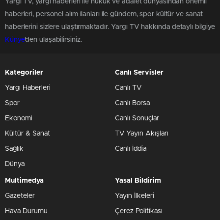
Yargı TV, yargı haberleri ile hukuk ve adalet dünyasından önemli
haberleri, personel alım ilanları ile gündem, spor kültür ve sanat
haberlerini sizlere ulaştırmaktadır. Yargı TV hakkında detaylı bilgiye
Künye
'den ulaşabilirsiniz.
Kategoriler
Canlı Servisler
Yargı Haberleri
Canlı TV
Spor
Canlı Borsa
Ekonomi
Canlı Sonuçlar
Kültür & Sanat
TV Yayın Akışları
Sağlık
Canlı İddia
Dünya
Multimedya
Yasal Bildirim
Gazeteler
Yayın İlkeleri
Hava Durumu
Çerez Politikası