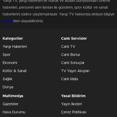
Yargı TV, yargı haberleri ile hukuk ve adalet dünyasından önemli
haberleri, personel alım ilanları ile gündem, spor kültür ve sanat
haberlerini sizlere ulaştırmaktadır. Yargı TV hakkında detaylı bilgiye
Künye
'den ulaşabilirsiniz.
Kategoriler
Canlı Servisler
Yargı Haberleri
Canlı TV
Spor
Canlı Borsa
Ekonomi
Canlı Sonuçlar
Kültür & Sanat
TV Yayın Akışları
Sağlık
Canlı İddia
Dünya
Multimedya
Yasal Bildirim
Gazeteler
Yayın İlkeleri
Hava Durumu
Çerez Politikası