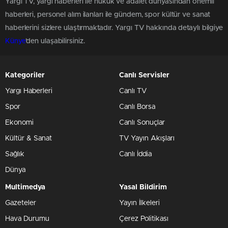
Yargı TV, yargı haberleri ile hukuk ve adalet dünyasından önemli
haberleri, personel alım ilanları ile gündem, spor kültür ve sanat
haberlerini sizlere ulaştırmaktadır. Yargı TV hakkında detaylı bilgiye
Künye
'den ulaşabilirsiniz.
Kategoriler
Canlı Servisler
Yargı Haberleri
Canlı TV
Spor
Canlı Borsa
Ekonomi
Canlı Sonuçlar
Kültür & Sanat
TV Yayın Akışları
Sağlık
Canlı İddia
Dünya
Multimedya
Yasal Bildirim
Gazeteler
Yayın İlkeleri
Hava Durumu
Çerez Politikası