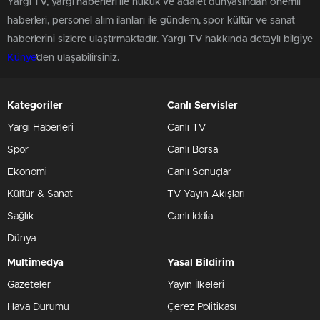
Yargı TV, yargı haberleri ile hukuk ve adalet dünyasından önemli
haberleri, personel alım ilanları ile gündem, spor kültür ve sanat
haberlerini sizlere ulaştırmaktadır. Yargı TV hakkında detaylı bilgiye
Künye
'den ulaşabilirsiniz.
Kategoriler
Canlı Servisler
Yargı Haberleri
Canlı TV
Spor
Canlı Borsa
Ekonomi
Canlı Sonuçlar
Kültür & Sanat
TV Yayın Akışları
Sağlık
Canlı İddia
Dünya
Multimedya
Yasal Bildirim
Gazeteler
Yayın İlkeleri
Hava Durumu
Çerez Politikası