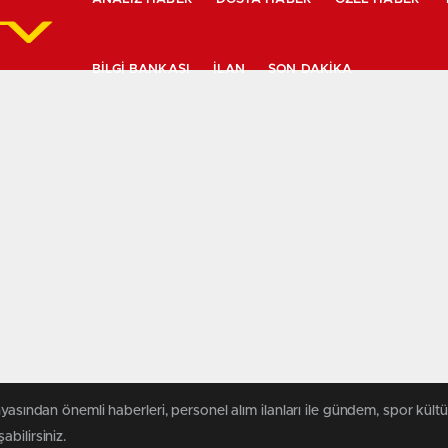
BILGI BANKASI
İLAN
SON DAKIKA
yasından önemli haberleri, personel alım ilanları ile gündem, spor kültür
abilirsiniz.