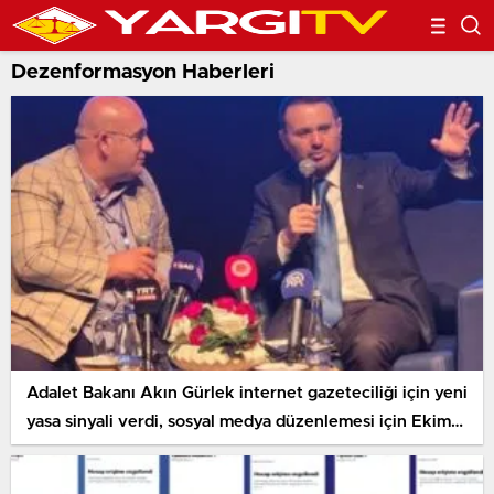
Dezenformasyon Haberleri
Adalet Bakanı Akın Gürlek internet gazeteciliği için yeni
yasa sinyali verdi, sosyal medya düzenlemesi için Ekim
ayını işaret etti