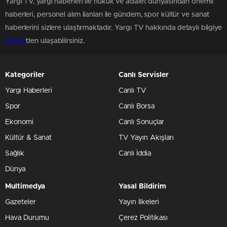
Yargı TV, yargı haberleri ile hukuk ve adalet dünyasından önemli
haberleri, personel alım ilanları ile gündem, spor kültür ve sanat
haberlerini sizlere ulaştırmaktadır. Yargı TV hakkında detaylı bilgiye
Künye
'den ulaşabilirsiniz.
Kategoriler
Canlı Servisler
Yargı Haberleri
Canlı TV
Spor
Canlı Borsa
Ekonomi
Canlı Sonuçlar
Kültür & Sanat
TV Yayın Akışları
Sağlık
Canlı İddia
Dünya
Multimedya
Yasal Bildirim
Gazeteler
Yayın İlkeleri
Hava Durumu
Çerez Politikası