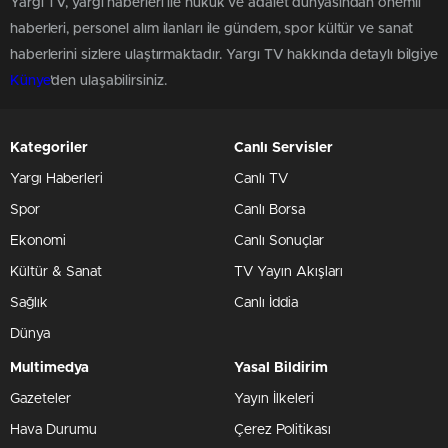
Yargı TV, yargı haberleri ile hukuk ve adalet dünyasından önemli
haberleri, personel alım ilanları ile gündem, spor kültür ve sanat
haberlerini sizlere ulaştırmaktadır. Yargı TV hakkında detaylı bilgiye
Künye
'den ulaşabilirsiniz.
Kategoriler
Canlı Servisler
Yargı Haberleri
Canlı TV
Spor
Canlı Borsa
Ekonomi
Canlı Sonuçlar
Kültür & Sanat
TV Yayın Akışları
Sağlık
Canlı İddia
Dünya
Multimedya
Yasal Bildirim
Gazeteler
Yayın İlkeleri
Hava Durumu
Çerez Politikası