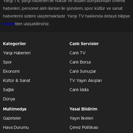
Yargı TV, yargı haberleri ile hukuk ve adalet dünyasından önemli
haberleri, personel alım ilanları ile gündem, spor kültür ve sanat
haberlerini sizlere ulaştırmaktadır. Yargı TV hakkında detaylı bilgiye
Künye
'den ulaşabilirsiniz.
Kategoriler
Canlı Servisler
Yargı Haberleri
Canlı TV
Spor
Canlı Borsa
Ekonomi
Canlı Sonuçlar
Kültür & Sanat
TV Yayın Akışları
Sağlık
Canlı İddia
Dünya
Multimedya
Yasal Bildirim
Gazeteler
Yayın İlkeleri
Hava Durumu
Çerez Politikası