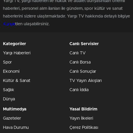
Yargı TV, yargı haberleri ile hukuk ve adalet dünyasından önemli
haberleri, personel alım ilanları ile gündem, spor kültür ve sanat
haberlerini sizlere ulaştırmaktadır. Yargı TV hakkında detaylı bilgiye
Künye
'den ulaşabilirsiniz.
Kategoriler
Canlı Servisler
Yargı Haberleri
Canlı TV
Spor
Canlı Borsa
Ekonomi
Canlı Sonuçlar
Kültür & Sanat
TV Yayın Akışları
Sağlık
Canlı İddia
Dünya
Multimedya
Yasal Bildirim
Gazeteler
Yayın İlkeleri
Hava Durumu
Çerez Politikası