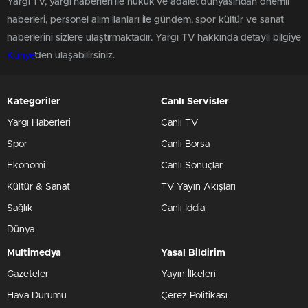
Yargı TV, yargı haberleri ile hukuk ve adalet dünyasından önemli
haberleri, personel alım ilanları ile gündem, spor kültür ve sanat
haberlerini sizlere ulaştırmaktadır. Yargı TV hakkında detaylı bilgiye
Künye
'den ulaşabilirsiniz.
Kategoriler
Canlı Servisler
Yargı Haberleri
Canlı TV
Spor
Canlı Borsa
Ekonomi
Canlı Sonuçlar
Kültür & Sanat
TV Yayın Akışları
Sağlık
Canlı İddia
Dünya
Multimedya
Yasal Bildirim
Gazeteler
Yayın İlkeleri
Hava Durumu
Çerez Politikası