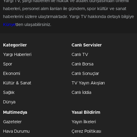
Yargı TV, yargı haberleri ile hukuk ve adalet dünyasından önemli
haberleri, personel alım ilanları ile gündem, spor kültür ve sanat
haberlerini sizlere ulaştırmaktadır. Yargı TV hakkında detaylı bilgiye
Künye
'den ulaşabilirsiniz.
Kategoriler
Canlı Servisler
Yargı Haberleri
Canlı TV
Spor
Canlı Borsa
Ekonomi
Canlı Sonuçlar
Kültür & Sanat
TV Yayın Akışları
Sağlık
Canlı İddia
Dünya
Multimedya
Yasal Bildirim
Gazeteler
Yayın İlkeleri
Hava Durumu
Çerez Politikası