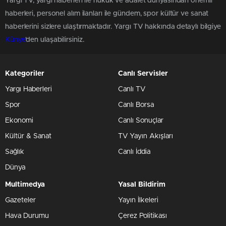
Yargı TV, yargı haberleri ile hukuk ve adalet dünyasından önemli
haberleri, personel alım ilanları ile gündem, spor kültür ve sanat
haberlerini sizlere ulaştırmaktadır. Yargı TV hakkında detaylı bilgiye
Künye
'den ulaşabilirsiniz.
Kategoriler
Canlı Servisler
Yargı Haberleri
Canlı TV
Spor
Canlı Borsa
Ekonomi
Canlı Sonuçlar
Kültür & Sanat
TV Yayın Akışları
Sağlık
Canlı İddia
Dünya
Multimedya
Yasal Bildirim
Gazeteler
Yayın İlkeleri
Hava Durumu
Çerez Politikası