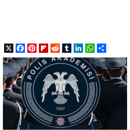
X
Facebook
Pinterest
Flipboard
Reddit
Tumblr
LinkedIn
WhatsAp
Share