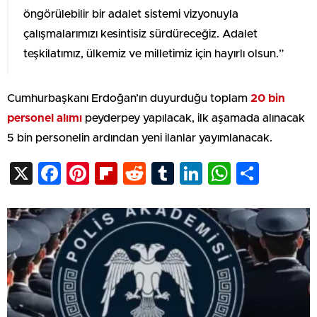
öngörülebilir bir adalet sistemi vizyonuyla
çalışmalarımızı kesintisiz sürdüreceğiz. Adalet
teşkilatımız, ülkemiz ve milletimiz için hayırlı olsun.”
Cumhurbaşkanı Erdoğan’ın duyurduğu toplam
20 bin
personel alımı
peyderpey yapılacak, ilk aşamada alınacak
5 bin personelin ardından yeni ilanlar yayımlanacak.
X
Facebook
Pinterest
Flipboard
Reddit
Tumblr
LinkedIn
WhatsA
Shar