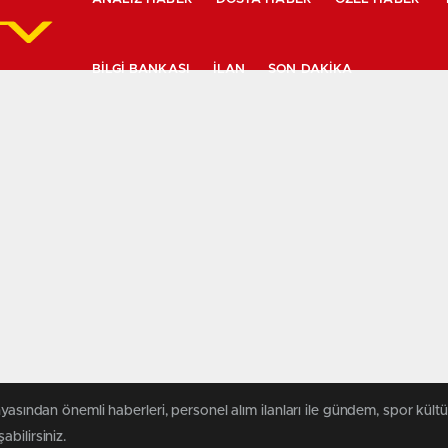
BILGI BANKASI
İLAN
SON DAKIKA
yasından önemli haberleri, personel alım ilanları ile gündem, spor kültür
abilirsiniz.