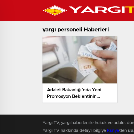
yargı personeli Haberleri
Adalet Bakanlığı’nda Yeni
Promosyon Beklentinin
Altında mı Kalıyor?
Yargı TV, yargı haberleri ile hukuk ve adalet dün
Yargı TV hakkında detaylı bilgiye
Künye
'den ulaş