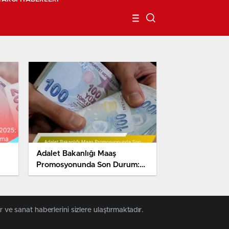
Adalet Bakanlığı Maaş
Promosyonunda Son Durum:
ma
En Yüksek Teklif
Vakıfbank’tan
 ve sanat haberlerini sizlere ulaştırmaktadır.