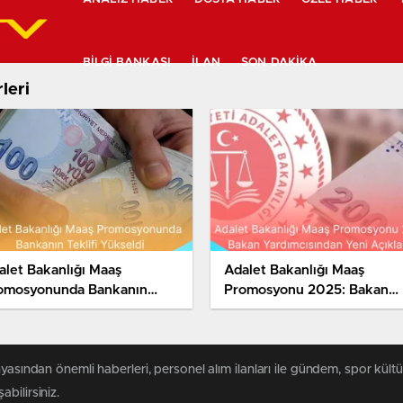
BILGI BANKASI
İLAN
SON DAKIKA
leri
alet Bakanlığı Maaş
Adalet Bakanlığı Maaş
omosyonunda Bankanın
Promosyonu 2025: Bakan
lifi Yükseldi
Yardımcısından Yeni Açıkla
yasından önemli haberleri, personel alım ilanları ile gündem, spor kültür
abilirsiniz.