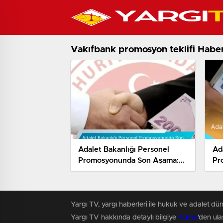
Vakıfbank promosyon teklifi Haber
Adalet Bakanlığı Personel
Ad
Promosyonunda Son Aşama:
Pr
Vakıfbank’tan 99 Bin Lira
Tek
Teklif
Yargı TV, yargı haberleri ile hukuk ve adalet dün
Yargı TV hakkında detaylı bilgiye
Künye
'den ulaş