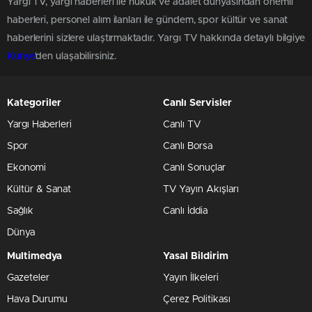
Yargı TV, yargı haberleri ile hukuk ve adalet dünyasından önemli
haberleri, personel alım ilanları ile gündem, spor kültür ve sanat
haberlerini sizlere ulaştırmaktadır. Yargı TV hakkında detaylı bilgiye
Künye
'den ulaşabilirsiniz.
Kategoriler
Canlı Servisler
Yargı Haberleri
Canlı TV
Spor
Canlı Borsa
Ekonomi
Canlı Sonuçlar
Kültür & Sanat
TV Yayın Akışları
Sağlık
Canlı İddia
Dünya
Multimedya
Yasal Bildirim
Gazeteler
Yayın İlkeleri
Hava Durumu
Çerez Politikası