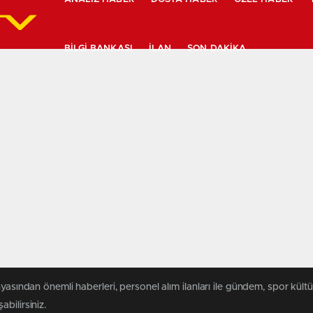
BILGI BANKASI
İLAN
SON DAKIKA
yasından önemli haberleri, personel alım ilanları ile gündem, spor kültür
abilirsiniz.