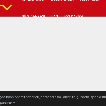
BILGI BANKASI
İLAN
SON DAKIKA
yasından önemli haberleri, personel alım ilanları ile gündem, spor kültür
abilirsiniz.