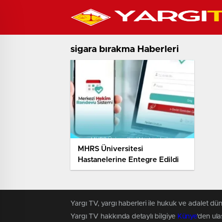
sigara bırakma Haberleri
MHRS Üniversitesi
Hastanelerine Entegre Edildi
Yargı TV, yargı haberleri ile hukuk ve adalet dün
Yargı TV hakkında detaylı bilgiye
Künye
'den ulaş