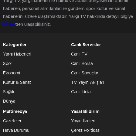
Yargı TV, yargı haberleri ile hukuk ve adalet dünyasından önemli
haberleri, personel alım ilanları ile gündem, spor kültür ve sanat
haberlerini sizlere ulaştırmaktadır. Yargı TV hakkında detaylı bilgiye
Künye
'den ulaşabilirsiniz.
Kategoriler
Canlı Servisler
Yargı Haberleri
Canlı TV
Spor
Canlı Borsa
Ekonomi
Canlı Sonuçlar
Kültür & Sanat
TV Yayın Akışları
Sağlık
Canlı İddia
Dünya
Multimedya
Yasal Bildirim
Gazeteler
Yayın İlkeleri
Hava Durumu
Çerez Politikası