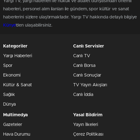
Yargı TV, yargı haberleri ile hukuk ve adalet dünyasından önemli
haberleri, personel alım ilanları ile gündem, spor kültür ve sanat
haberlerini sizlere ulaştırmaktadır. Yargı TV hakkında detaylı bilgiye
Künye
'den ulaşabilirsiniz.
Kategoriler
Canlı Servisler
Yargı Haberleri
Canlı TV
Spor
Canlı Borsa
Ekonomi
Canlı Sonuçlar
Kültür & Sanat
TV Yayın Akışları
Sağlık
Canlı İddia
Dünya
Multimedya
Yasal Bildirim
Gazeteler
Yayın İlkeleri
Hava Durumu
Çerez Politikası