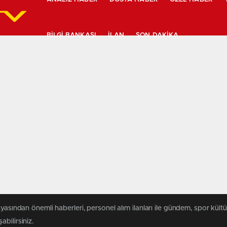
BILGI BANKASI
İLAN
SON DAKIKA
yasından önemli haberleri, personel alım ilanları ile gündem, spor kültür
abilirsiniz.