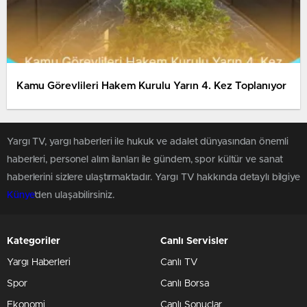
Kamu Görevlileri Hakem Kurulu Yarın 4. Kez Toplanıyor
Yargı TV, yargı haberleri ile hukuk ve adalet dünyasından önemli
haberleri, personel alım ilanları ile gündem, spor kültür ve sanat
haberlerini sizlere ulaştırmaktadır. Yargı TV hakkında detaylı bilgiye
Künye
'den ulaşabilirsiniz.
Kategoriler
Canlı Servisler
Yargı Haberleri
Canlı TV
Spor
Canlı Borsa
Ekonomi
Canlı Sonuçlar