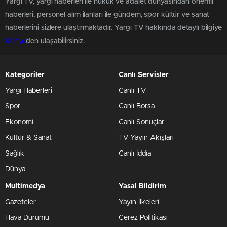
Yargı TV, yargı haberleri ile hukuk ve adalet dünyasından önemli
haberleri, personel alım ilanları ile gündem, spor kültür ve sanat
haberlerini sizlere ulaştırmaktadır. Yargı TV hakkında detaylı bilgiye
Künye
'den ulaşabilirsiniz.
Kategoriler
Canlı Servisler
Yargı Haberleri
Canlı TV
Spor
Canlı Borsa
Ekonomi
Canlı Sonuçlar
Kültür & Sanat
TV Yayın Akışları
Sağlık
Canlı İddia
Dünya
Multimedya
Yasal Bildirim
Gazeteler
Yayın İlkeleri
Hava Durumu
Çerez Politikası